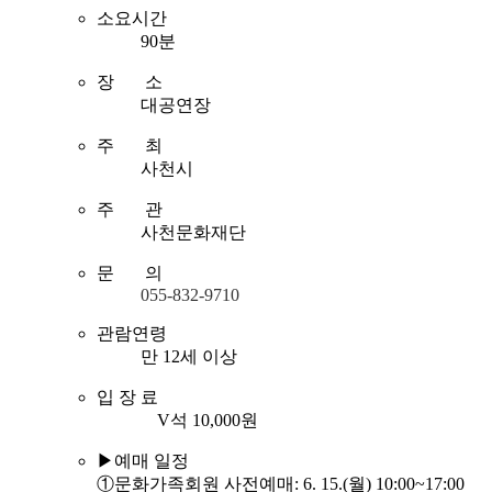
소요시간
90분
장 소
대공연장
주 최
사천시
주 관
사천문화재단
문 의
055-832-9710
관람연령
만 12세 이상
입 장 료
V석 10,000원
▶예매 일정
①문화가족회원 사전예매: 6. 15.(월) 10:00~17:00