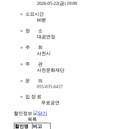
2026-05-22(금) 19:00
소요시간
60분
장 소
대공연장
주 최
사천시
주 관
사천문화재단
문 의
055-835-6437
입 장 료
무료공연
할인정보
목록
할인명
비고